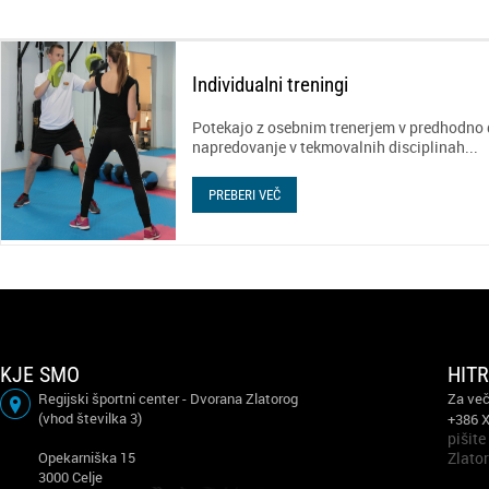
Individualni treningi
Potekajo z osebnim trenerjem v predhodno 
napredovanje v tekmovalnih disciplinah...
PREBERI VEČ
KJE SMO
HIT
Regijski športni center - Dvorana Zlatorog
Za več
(vhod številka 3)
+386 
pišite
Opekarniška 15
Zlato
3000 Celje