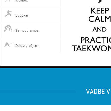
Kickbox
Budokai
Samoobramba
Delo z orožjem
VADBE V