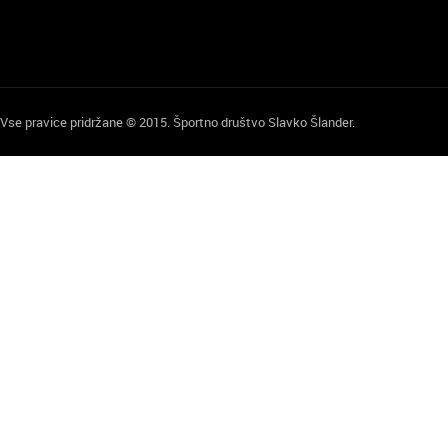
Vse pravice pridržane © 2015. Športno društvo Slavko Šlander.