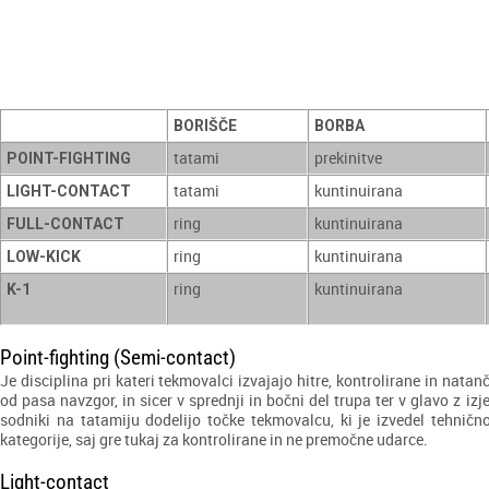
BORIŠČE
BORBA
tatami
prekinitve
POINT-FIGHTING
tatami
kuntinuirana
LIGHT-CONTACT
ring
kuntinuirana
FULL-CONTACT
ring
kuntinuirana
LOW-KICK
ring
kuntinuirana
K-1
Point-fighting (Semi-contact)
Je disciplina pri kateri tekmovalci izvajajo hitre, kontrolirane in n
od pasa navzgor, in sicer v sprednji in bočni del trupa ter v glavo z iz
sodniki na tatamiju dodelijo točke tekmovalcu, ki je izvedel tehnično
kategorije, saj gre tukaj za kontrolirane in ne premočne udarce.
Light-contact