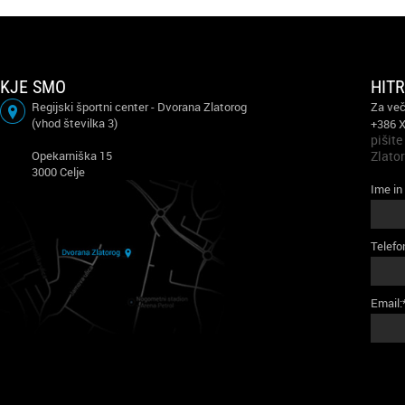
KJE SMO
HIT
Regijski športni center - Dvorana Zlatorog
Za več
(vhod številka 3)
+386 
pišite
Opekarniška 15
Zlato
3000 Celje
Ime in
Telefo
Email: