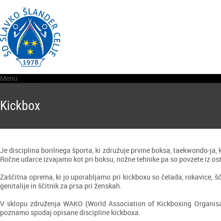
Menu
Kickbox
Je disciplina borilnega športa, ki združuje prvine boksa, taekwondo-ja, ka
Ročne udarce izvajamo kot pri boksu, nožne tehnike pa so povzete iz ost
Zaščitna oprema, ki jo uporabljamo pri kickboxu so čelada, rokavice, ščit
genitalije in ščitnik za prsa pri ženskah.
V sklopu združenja WAKO (World Association of Kickboxing Organisati
poznamo spodaj opisane discipline kickboxa.