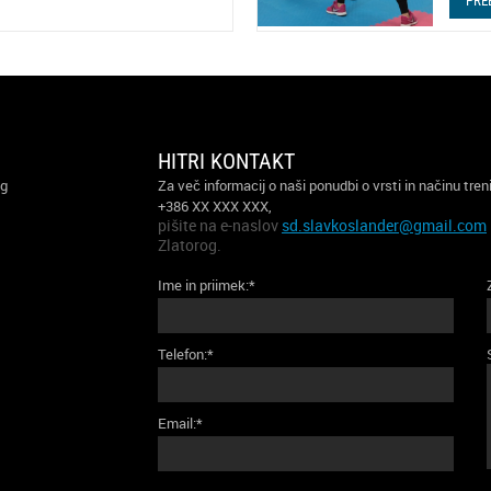
PRE
HITRI KONTAKT
og
Za več informacij o naši ponudbi o vrsti in načinu tren
+386 XX XXX XXX,
pišite na e-naslov
sd.slavkoslander@gmail.com
Zlatorog.
Ime in priimek:*
Telefon:*
Email:*