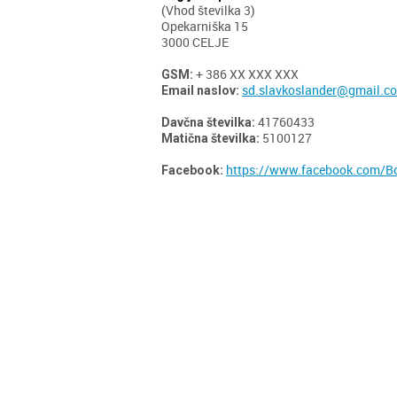
(Vhod številka 3)
Opekarniška 15
3000 CELJE
+ 386 XX XXX XXX
GSM:
sd.slavkoslander@gmail.c
Email naslov:
41760433
Davčna številka:
5100127
Matična številka:
https://www.facebook.com/Bori
Facebook: