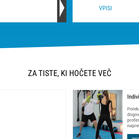
VPISI
ZA TISTE, KI HOČETE VEČ
Indiv
Potek
dogov
profe
napre