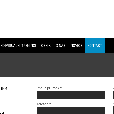
INDIVIDUALNI TRENINGI
CENIK
O NAS
NOVICE
KONTAKT
Ime in priimek:*
DER
Telefon:*
rog