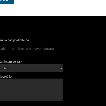
BERI VEČ
iranja nas pokličite na
ali nas obiščite na naslovu Dvorana
Zanimam se za:*
Sporočilo: