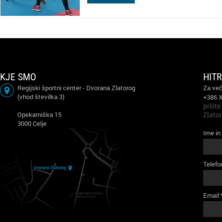
KJE SMO
HIT
Regijski športni center - Dvorana Zlatorog
Za več
(vhod številka 3)
+386 
pišite
Opekarniška 15
Zlato
3000 Celje
Ime in
Telefo
Email: