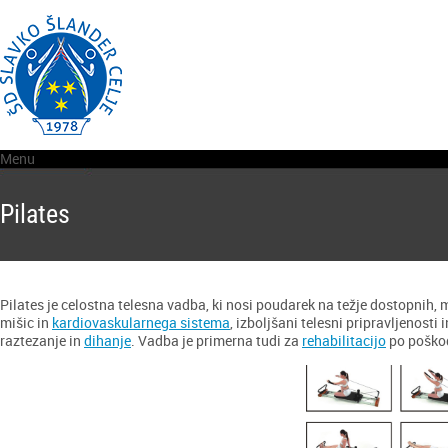
Menu
Pilates
Pilates je celostna telesna vadba, ki nosi poudarek na težje dostopnih, ma
mišic in
kardiovaskularnega sistema
, izboljšani telesni pripravljenost
raztezanje in
dihanje
. Vadba je primerna tudi za
rehabilitacijo
po poško