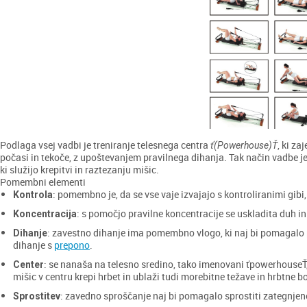
Podlaga vsej vadbi je treniranje telesnega centra
, ki z
ť(Powerhouse)Ť
počasi in tekoče, z upoštevanjem pravilnega dihanja. Tak način vadbe je
ki služijo krepitvi in raztezanju mišic.
Pomembni elementi
: pomembno je, da se vse vaje izvajajo s kontroliranimi gibi
Kontrola
: s pomočjo pravilne koncentracije se uskladita duh in 
Koncentracija
: zavestno dihanje ima pomembno vlogo, ki naj bi pomagalo pr
Dihanje
dihanje s
prepono
.
: se nanaša na telesno sredino, tako imenovani ťpowerhouseŤ
Center
mišic v centru krepi hrbet in ublaži tudi morebitne težave in hrbtne b
: zavedno sproščanje naj bi pomagalo sprostiti zategnjene
Sprostitev