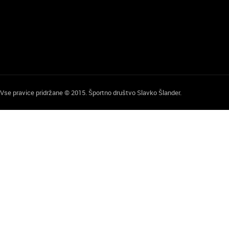
Vse pravice pridržane © 2015. Športno društvo Slavko Šlander.